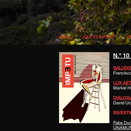
INICIO
¿QUÉ ES ÍMPƎTU?
O
N.º 10
SALUDO
Francisc
LUX AET
Markel H
DIALOGAR
David Uc
INVEST
Faba Du
UNAMUN