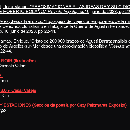
Gil, José Manuel. "APROXIMACIONES A LAS IDEAS DE Y SUICIDI
E ROBERTO BOLAÑO."
Revista Ímpetu
, no. 10
, junio de 2023
, pp. 2
ez, Jesús Francisco. "Topologías del viaje contemporáneo: de la mím
 de exilio/colonialismo en Trilogía de la Guerra de Agustín Fernández 
no. 10, junio de 2023, pp. 22-44.
tas, Enrique. "Cristo de 200.000 brazos de Agustí Bartra: análisis
s de Argelès-sur-Mer desde una aproximación biopolítica."
Revista Í
. 22-44.
NOIR (Ilustración)
rmelo Valenti
S
zano
.0 > César Vallejo
n Kim
 ESTACIONES (Sección de poesía por Caty Palomares Expósito)
rgo