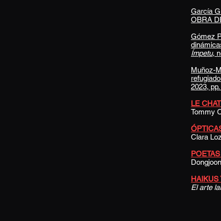
García 
OBRA D
Gómez Pér
dinámicas
Ímpetu
, 
Muñoz-Man
refugiado
2023
, pp
LE CHAT 
Tommy Ca
ÓPTICA
Clara Lo
POETAS 2
Dongjoo
HAIKUS Y
El arte la
.