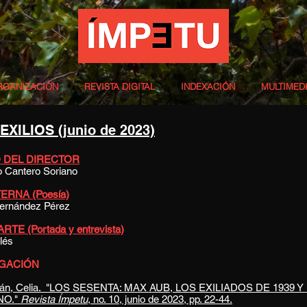
RGANIZACIÓN
REVISTA DIGITAL
INDEXACIÓN
MULTIMED
 EXILIOS
(junio de 2023)
 DEL DIRECTOR
o Cantero Soriano
ERNA (Poesía)
ernández Pérez
TE (Portada y entrevista)
lés
IGACIÓN
rán, Celia. "LOS SESENTA: MAX AUB, LOS EXILIADOS DE 1939
O."
Revista Ímpetu
, no. 10, junio de 2023, pp. 22-44.