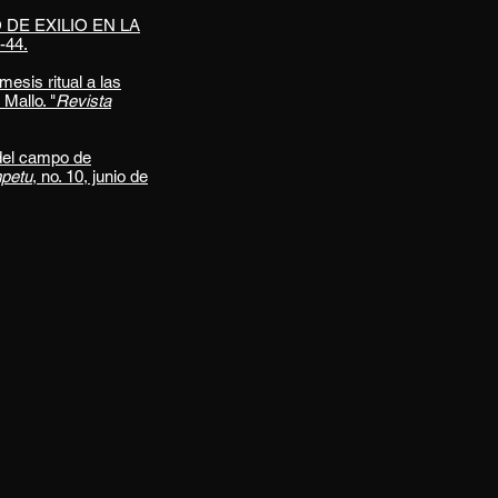
O DE EXILIO EN LA
2-44.
esis ritual a las
Mallo. "
Revista
 del campo de
mpetu
, no. 10
, junio de